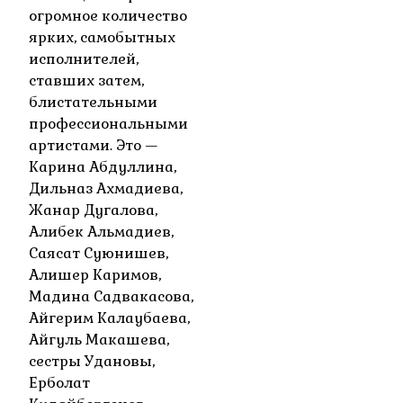
огромное количество
ярких, самобытных
исполнителей,
ставших затем,
блистательными
профессиональными
артистами. Это —
Карина Абдуллина,
Дильназ Ахмадиева,
Жанар Дугалова,
Алибек Альмадиев,
Саясат Суюнишев,
Алишер Каримов,
Мадина Садвакасова,
Айгерим Калаубаева,
Айгуль Макашева,
сестры Удановы,
Ерболат