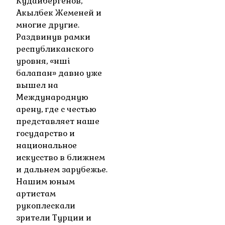
Кудайбергенов,
Акылбек Жеменей и
многие другие.
Раздвинув рамки
республиканского
уровня, «Әнші
балапан» давно уже
вышел на
Международную
арену, где с честью
представляет наше
государство и
национальное
искусство в ближнем
и дальнем зарубежье.
Нашим юным
артистам
рукоплескали
зрители Турции и